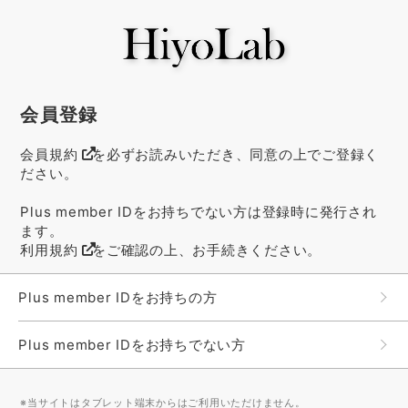
会員登録
会員規約
を必ずお読みいただき、同意の上でご登録く
ださい。
Plus member IDをお持ちでない方は登録時に発行され
ます。
利用規約
をご確認の上、お手続きください。
Plus member IDをお持ちの方
Plus member IDをお持ちでない方
当サイトはタブレット端末からはご利用いただけません。